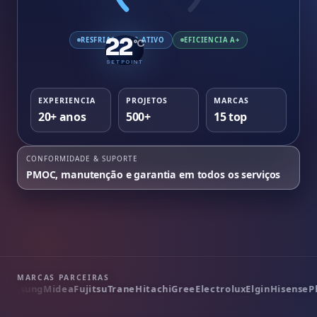
22
RESFRIAMENTO ATIVO
EFICIENCIA A+
°C
SETPOINT
EXPERIENCIA
PROJETOS
MARCAS
20+ anos
500+
15 top
CONFORMIDADE & SUPORTE
PMOC, manutenção e garantia em todos os serviços
MARCAS PARCEIRAS
sung
Midea
Fujitsu
Trane
Hitachi
Gree
Electrolux
Elgin
Hisense
Philc